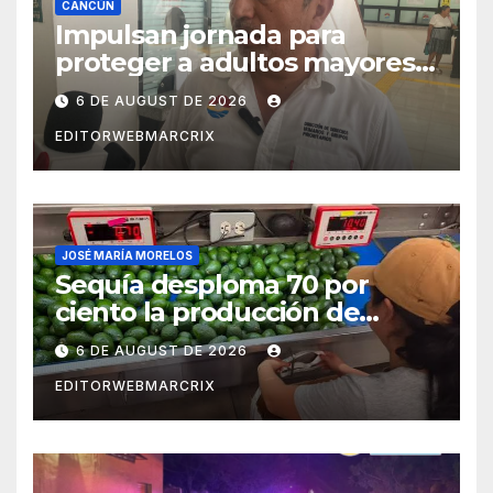
CANCÚN
Impulsan jornada para
proteger a adultos mayores
de fraudes en Cancún
6 DE AUGUST DE 2026
EDITORWEBMARCRIX
JOSÉ MARÍA MORELOS
Sequía desploma 70 por
ciento la producción de
aguacate en Candelaria
6 DE AUGUST DE 2026
EDITORWEBMARCRIX