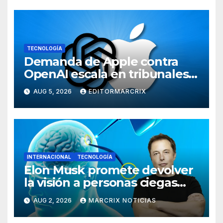
personalizadas
TECNOLOGÍA
Demanda de Apple contra
OpenAI escala en tribunales
de EU por presunto robo de
AUG 5, 2026
EDITORMARCRIX
secretos comerciales
INTERNACIONAL
TECNOLOGÍA
Elon Musk promete devolver
la visión a personas ciegas
con un implante cerebral
AUG 2, 2026
MARCRIX NOTICIAS