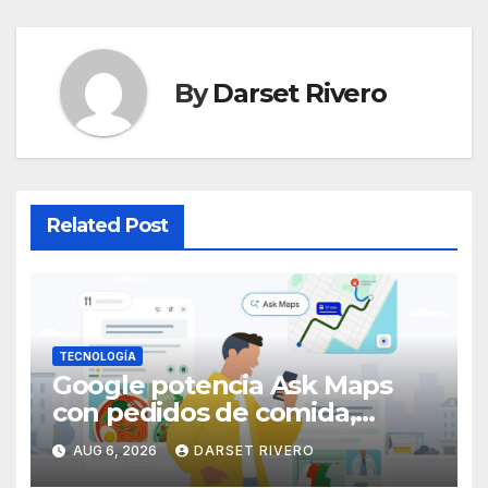
By
Darset Rivero
Related Post
TECNOLOGÍA
Google potencia Ask Maps
con pedidos de comida,
transporte público en tiempo
AUG 6, 2026
DARSET RIVERO
real y sugerencias