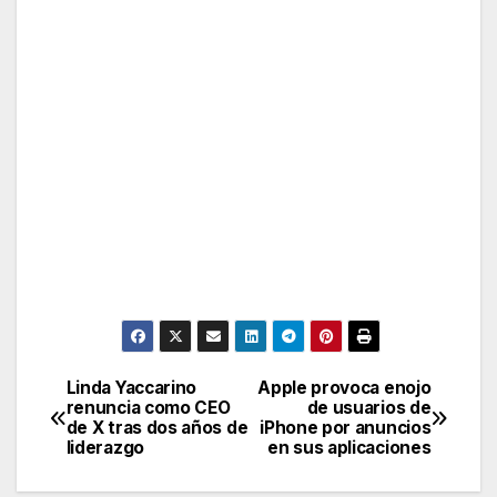
Linda Yaccarino
Apple provoca enojo
Post
renuncia como CEO
de usuarios de
de X tras dos años de
iPhone por anuncios
navigation
liderazgo
en sus aplicaciones