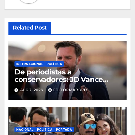
Related Post
INTERNACIONAL
POLÍTICA
De periodistas a
conservadores: JD Vance
intensifica sus ataques desde
AUG 7, 2026
EDITORMARCRIX
las redes
NACIONAL
POLÍTICA
PORTADA