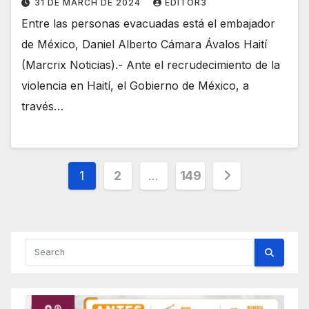
31 DE MARCH DE 2024
EDITOR3
Entre las personas evacuadas está el embajador
de México, Daniel Alberto Cámara Ávalos Haití
(Marcrix Noticias).- Ante el recrudecimiento de la
violencia en Haití, el Gobierno de México, a
través…
Posts
1
2
…
149
pagination