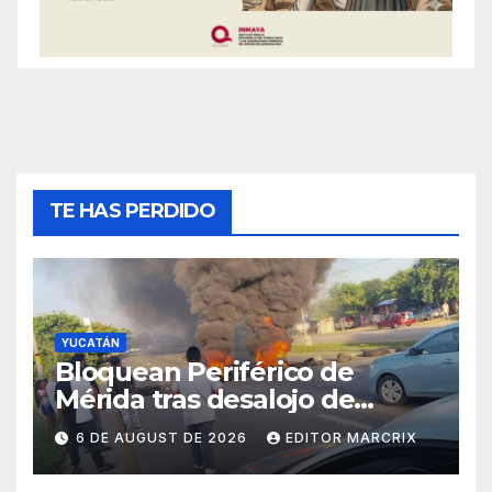
TE HAS PERDIDO
YUCATÁN
Bloquean Periférico de
Mérida tras desalojo de
predio en San José Tecoh
6 DE AUGUST DE 2026
EDITOR MARCRIX