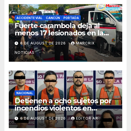
ACCIDENTE VIAL
CANCÚN
PORTADA
Fuerte carambola deja al
menos 17 lesionados en la
avenida Nichupté de Cancún
6 DE AUGUST DE 2026
MARCRIX
NOTICIAS
NACIONAL
Detienen a ocho sujetos por
incendios violentos en
Tabasco tras ataques
6 DE AUGUST DE 2026
EDITOR AR
coordinados