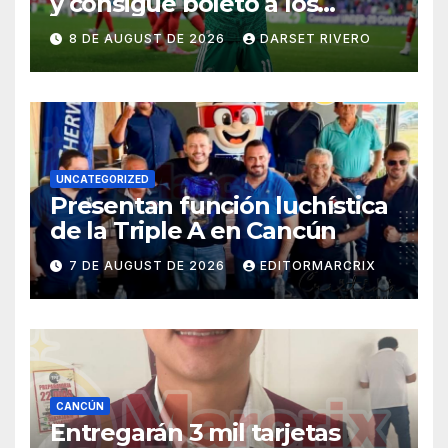
y consigue boleto a los
Juegos Olímpicos de Los
8 DE AUGUST DE 2026
DARSET RIVERO
Ángeles 2028
UNCATEGORIZED
Presentan función luchística
de la Triple A en Cancún
7 DE AUGUST DE 2026
EDITORMARCRIX
CANCÚN
Entregarán 3 mil tarjetas