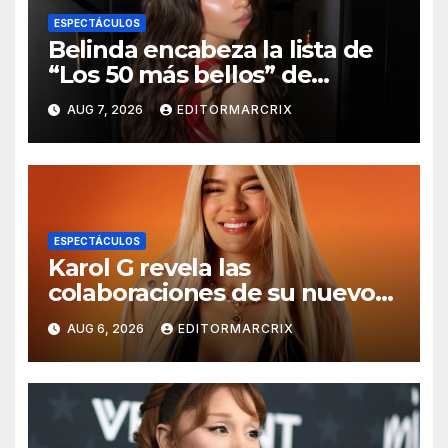
ESPECTÁCULOS
Belinda encabeza la lista de
“Los 50 más bellos” de
People en Español 2026
AUG 7, 2026
EDITORMARCRIX
ESPECTÁCULOS
Karol G revela las
colaboraciones de su nuevo
álbum ‘NO ME ARREPIENTO
AUG 6, 2026
EDITORMARCRIX
DE SENTIR TANTO’