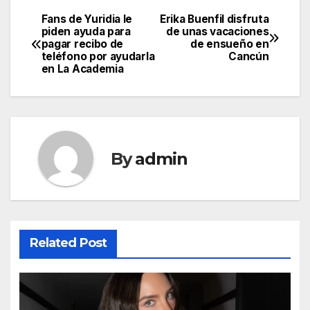
Fans de Yuridia le
Erika Buenfil disfruta
Post
piden ayuda para
de unas vacaciones
pagar recibo de
de ensueño en
navigation
teléfono por ayudarla
Cancún
en La Academia
By
admin
Related Post