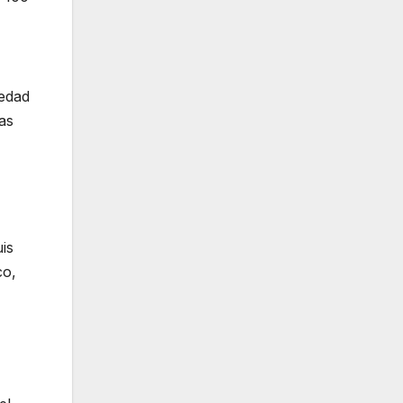
medad
as
is
co,