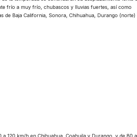
te frío a muy frío, chubascos y lluvias fuertes, así como
ras de Baja California, Sonora, Chihuahua, Durango (norte)
0 a 120 km/h en Chihuahua, Coahuila y Durango, y de 80 a