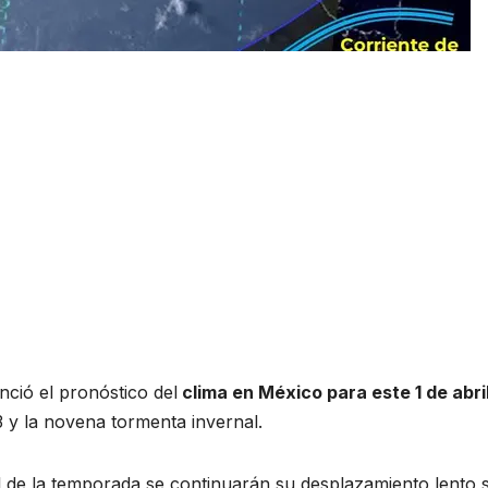
ció el pronóstico del
clima en México para este 1 de abri
43 y la novena tormenta invernal.
al de la temporada se continuarán su desplazamiento lento 