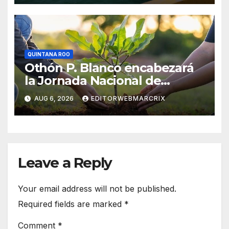
QUINTANA ROO
Othón P. Blanco encabezará
la Jornada Nacional de
Reforestación 2026 en
AUG 6, 2026
EDITORWEBMARCRIX
Quintana Roo
Leave a Reply
Your email address will not be published.
Required fields are marked
*
Comment
*