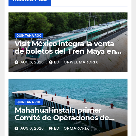
QUINTANA ROO
Visit México integra la venta
de boletos del Tren Maya en
su plataforma oficial
AUG 6, 2026
EDITORWEBMARCRIX
QUINTANA ROO
Mahahual instala primer
Comité de Operaciones de
muelles pesqueros
AUG 6, 2026
EDITORMARCRIX