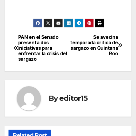
PAN en el Senado
Se avecina
Post
presenta dos
temporada crítica de
iniciativas para
sargazo en Quintana
navigation
enfrentar la crisis del
Roo
sargazo
By
editor15
Related Post