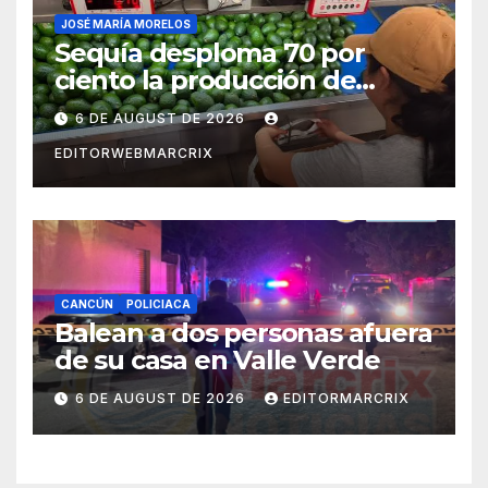
JOSÉ MARÍA MORELOS
Sequía desploma 70 por
ciento la producción de
aguacate en Candelaria
6 DE AUGUST DE 2026
EDITORWEBMARCRIX
CANCÚN
POLICIACA
Balean a dos personas afuera
de su casa en Valle Verde
6 DE AUGUST DE 2026
EDITORMARCRIX