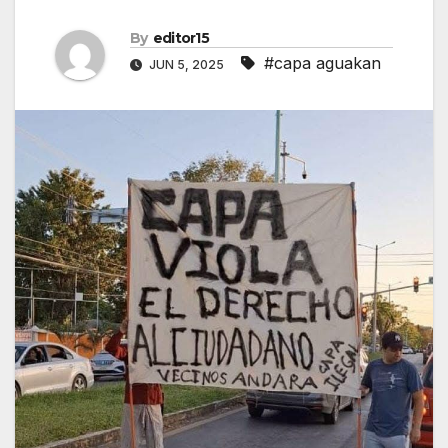
By
editor15
#capa aguakan
JUN 5, 2025