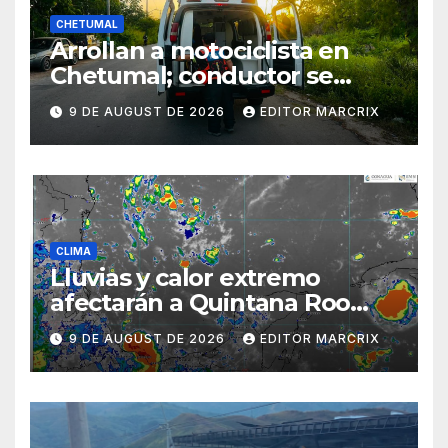
CHETUMAL
Arrollan a motociclista en
Chetumal; conductor se
habría pasado el alto
9 DE AUGUST DE 2026
EDITOR MARCRIX
CLIMA
Lluvias y calor extremo
afectarán a Quintana Roo
este domingo
9 DE AUGUST DE 2026
EDITOR MARCRIX