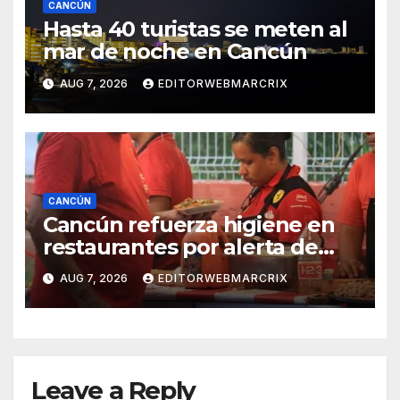
CANCÚN
Hasta 40 turistas se meten al
mar de noche en Cancún
AUG 7, 2026
EDITORWEBMARCRIX
CANCÚN
Cancún refuerza higiene en
restaurantes por alerta de
infecciones intestinales
AUG 7, 2026
EDITORWEBMARCRIX
Leave a Reply