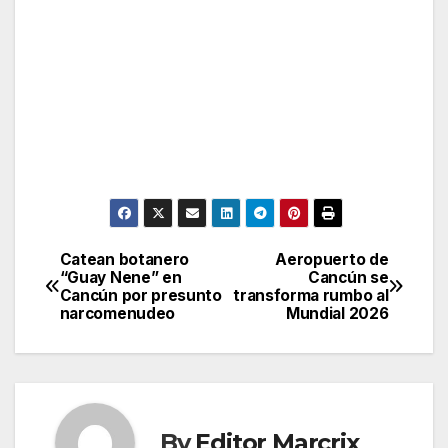
Catean botanero
Aeropuerto de
Post
“Guay Nene” en
Cancún se
Cancún por presunto
transforma rumbo al
navigation
narcomenudeo
Mundial 2026
By
Editor Marcrix