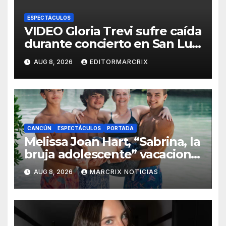
ESPECTÁCULOS
VIDEO Gloria Trevi sufre caída
durante concierto en San Luis
Potosí
AUG 8, 2026
EDITORMARCRIX
CANCÚN
ESPECTÁCULOS
PORTADA
Melissa Joan Hart, “Sabrina, la
bruja adolescente” vacaciona
con su familia en Cancún
AUG 8, 2026
MARCRIX NOTICIAS