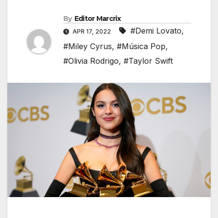
By
Editor Marcrix
#Demi Lovato
,
APR 17, 2022
#Miley Cyrus
,
#Música Pop
,
#Olivia Rodrigo
,
#Taylor Swift