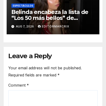
ESPECTÁCULOS
Belinda encabeza la lista de
“Los 50 más bellos” de
People en Español 2026
AUG 7, 2026
EDITORMARCRIX
Leave a Reply
Your email address will not be published.
Required fields are marked
*
Comment
*