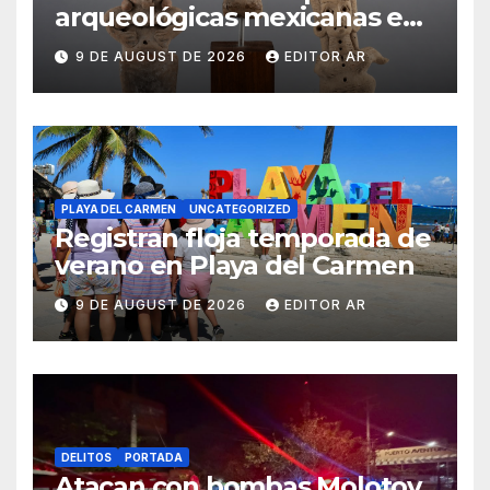
arqueológicas mexicanas en
Estados Unidos
9 DE AUGUST DE 2026
EDITOR AR
PLAYA DEL CARMEN
UNCATEGORIZED
Registran floja temporada de
verano en Playa del Carmen
9 DE AUGUST DE 2026
EDITOR AR
DELITOS
PORTADA
Atacan con bombas Molotov