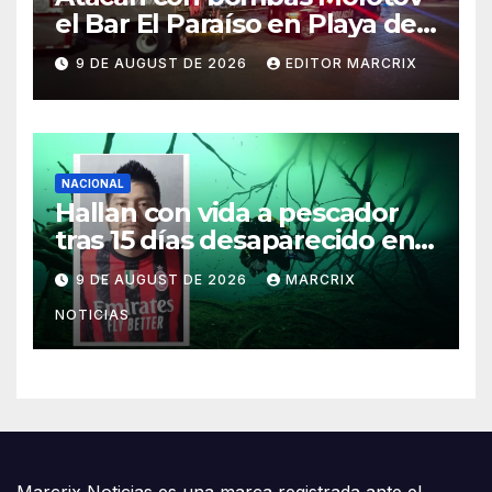
el Bar El Paraíso en Playa del
Carmen
9 DE AUGUST DE 2026
EDITOR MARCRIX
NACIONAL
Hallan con vida a pescador
tras 15 días desaparecido en
un cenote de Veracruz
9 DE AUGUST DE 2026
MARCRIX
NOTICIAS
Marcrix Noticias es una marca registrada ante el