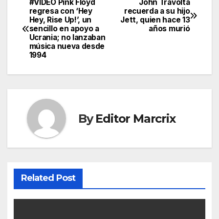
#VIDEO Pink Floyd
John Travolta
Post
regresa con ‘Hey
recuerda a su hijo
Hey, Rise Up!’, un
Jett, quien hace 13
navigation
sencillo en apoyo a
años murió
Ucrania; no lanzaban
música nueva desde
1994
By
Editor Marcrix
Related Post