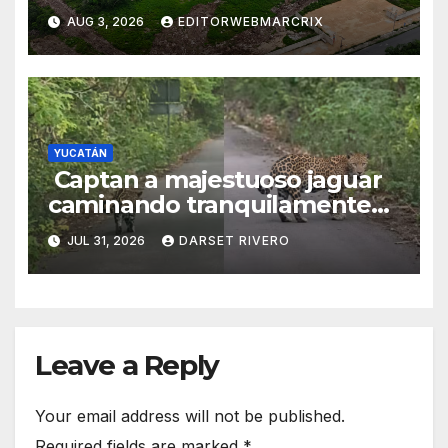
AUG 3, 2026
EDITORWEBMARCRIX
YUCATÁN
Captan a majestuoso jaguar
caminando tranquilamente
en Calakmul
JUL 31, 2026
DARSET RIVERO
Leave a Reply
Your email address will not be published.
Required fields are marked
*