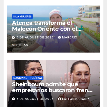
ISLA MUJERES
Atenea transforma el
Malecón Oriente con el
nuevo Paseo de las Sirenas
5 DE AUGUST DE 2026
MARCRIX
NOTICIAS
NACIONAL
POLÍTICA
Sheinbaum admite que
empresarios buscaron frenar
llegada de Batres a la Corte
5 DE AUGUST DE 2026
EDITORMARCRIX