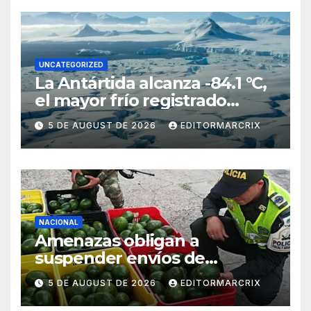
UNCATEGORIZED
La Antártida alcanza -84.1 °C,
el mayor frío registrado
desde 2012
5 DE AUGUST DE 2026
EDITORMARCRIX
NACIONAL
Amenazas obligan a
suspender envíos de
aguacate michoacano a EU
5 DE AUGUST DE 2026
EDITORMARCRIX