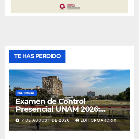
TE HAS PERDIDO
NACIONAL
Examen de Control
Presencial UNAM 2026:
aspirantes ya pueden
7 DE AUGUST DE 2026
EDITORMARCRIX
consultar fecha, sede y
horario