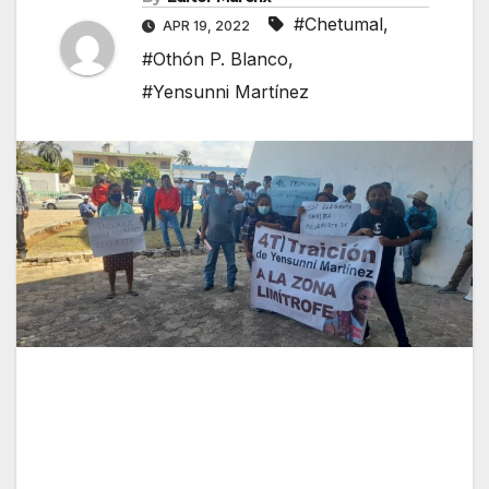
#Chetumal
,
APR 19, 2022
#Othón P. Blanco
,
#Yensunni Martínez