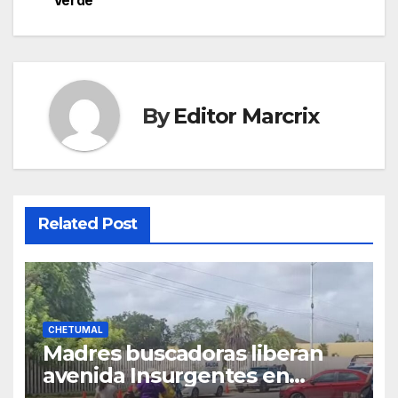
Verde
By
Editor Marcrix
Related Post
CHETUMAL
Madres buscadoras liberan
avenida Insurgentes en
Chetumal tras acordar