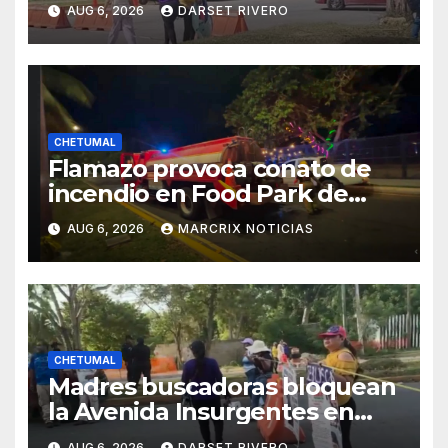
AUG 6, 2026
DARSET RIVERO
reunión con el fiscal de
Quintana Roo
CHETUMAL
Flamazo provoca conato de
incendio en Food Park de
Chetumal
AUG 6, 2026
MARCRIX NOTICIAS
CHETUMAL
Madres buscadoras bloquean
la Avenida Insurgentes en
Chetumal
AUG 6, 2026
DARSET RIVERO