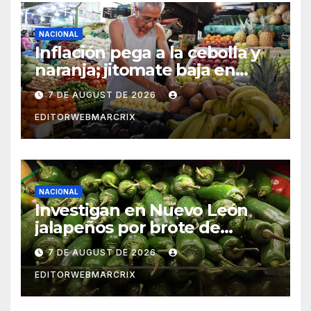
NACIONAL
Inflación pega a la cebolla y
naranja; jitomate baja en
México
7 DE AUGUST DE 2026
EDITORWEBMARCRIX
NACIONAL
Investigan en Nuevo León
jalapeños por brote de
salmonela en Estados Unidos
7 DE AUGUST DE 2026
EDITORWEBMARCRIX