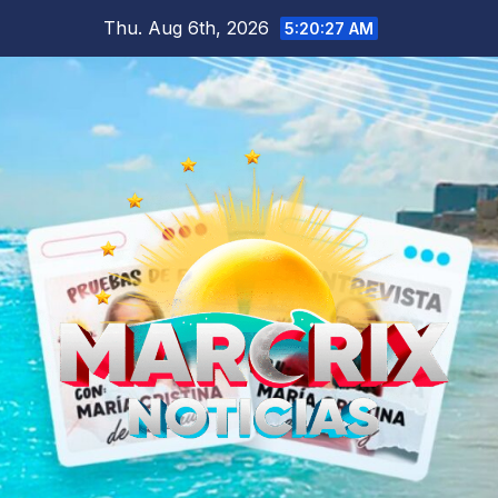
Skip
Thu. Aug 6th, 2026
5:20:28 AM
to
content