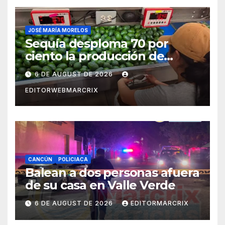
JOSÉ MARÍA MORELOS
Sequía desploma 70 por
ciento la producción de
aguacate en Candelaria
6 DE AUGUST DE 2026
EDITORWEBMARCRIX
CANCÚN
POLICIACA
Balean a dos personas afuera
de su casa en Valle Verde
6 DE AUGUST DE 2026
EDITORMARCRIX