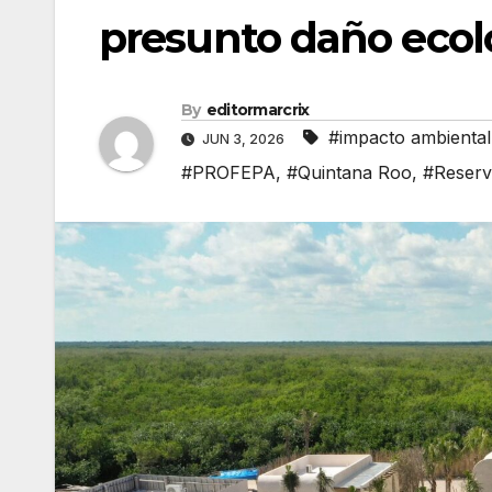
presunto daño eco
By
editormarcrix
#impacto ambiental
JUN 3, 2026
#PROFEPA
,
#Quintana Roo
,
#Reserv