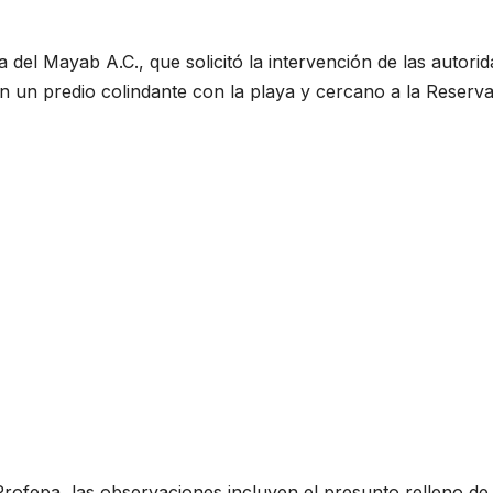
el Mayab A.C., que solicitó la intervención de las autori
en un predio colindante con la playa y cercano a la Reserv
ofepa, las observaciones incluyen el presunto relleno de