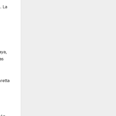
. La
aya,
as
retta