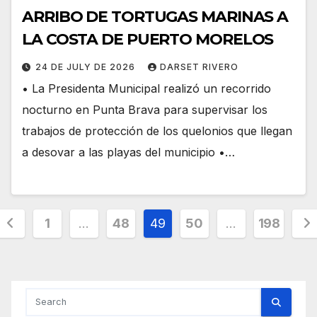
ARRIBO DE TORTUGAS MARINAS A
LA COSTA DE PUERTO MORELOS
24 DE JULY DE 2026
DARSET RIVERO
• ⁠La Presidenta Municipal realizó un recorrido
nocturno en Punta Brava para supervisar los
trabajos de protección de los quelonios que llegan
a desovar a las playas del municipio •⁠…
Posts
1
…
48
49
50
…
198
pagination