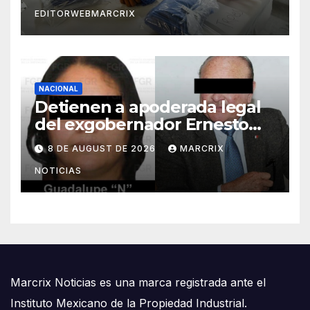
EDITORWEBMARCRIX
NACIONAL
Detienen a apoderada legal
del exgobernador Ernesto
Ruffo por presunto huachicol
8 DE AUGUST DE 2026
MARCRIX
NOTICIAS
Marcrix Noticias es una marca registrada ante el
Instituto Mexicano de la Propiedad Industrial.