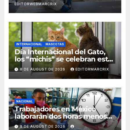
EDITORWEBMARCRIX
INTERNACIONAL
MASCOTAS
Día Internacional del Gato,
los “michis” se celebran este
8 de agosto
8 DE AUGUST DE 2026
EDITORMARCRIX
NACIONAL
Trabajadores en México
laborarán dos horas menos
desde 2027
8 DE AUGUST DE 2026