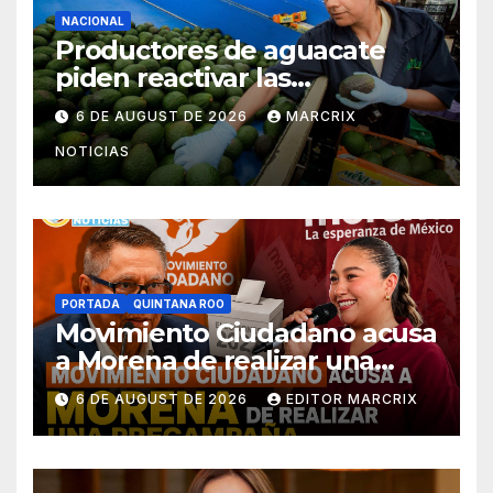
NACIONAL
Productores de aguacate
piden reactivar las
exportaciones de México a
6 DE AUGUST DE 2026
MARCRIX
Estados Unidos
NOTICIAS
PORTADA
QUINTANA ROO
Movimiento Ciudadano acusa
a Morena de realizar una
precampaña disfrazada en
6 DE AUGUST DE 2026
EDITOR MARCRIX
Quintana Roo