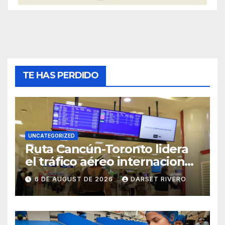
TE HAS PERDIDO
UNCATEGORIZED
Ruta Cancún-Toronto lidera
el tráfico aéreo internacional
en México con más de 862
6 DE AUGUST DE 2026
DARSET RIVERO
mil pasajeros