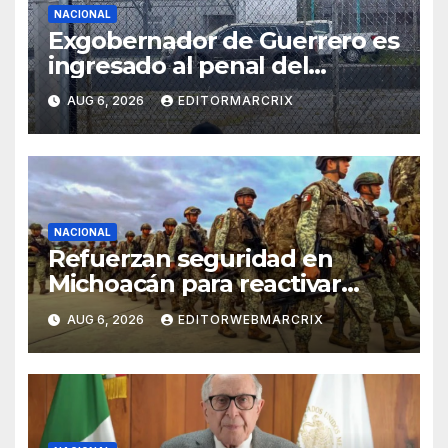
NACIONAL
Exgobernador de Guerrero es
ingresado al penal del
Altiplano por el caso
AUG 6, 2026
EDITORMARCRIX
Ayotzinapa
NACIONAL
Refuerzan seguridad en
Michoacán para reactivar
exportaciones de aguacate
AUG 6, 2026
EDITORWEBMARCRIX