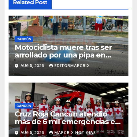
Related Post
CANCÚN
Motociclista muere tras ser
arrollado por una pipa en
Cancún
AUG 5, 2026
EDITORMARCRIX
CANCÚN
Cruz Roja Cancún atendió
más de 6 mil emergencias en
los primeros 7 meses de 2026
AUG 5, 2026
MARCRIX NOTICIAS