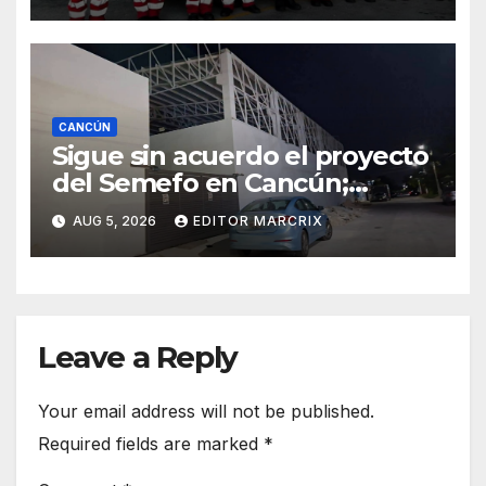
CANCÚN
Sigue sin acuerdo el proyecto
del Semefo en Cancún;
continuarán reuniones con
AUG 5, 2026
EDITOR MARCRIX
vecinos
Leave a Reply
Your email address will not be published.
Required fields are marked
*