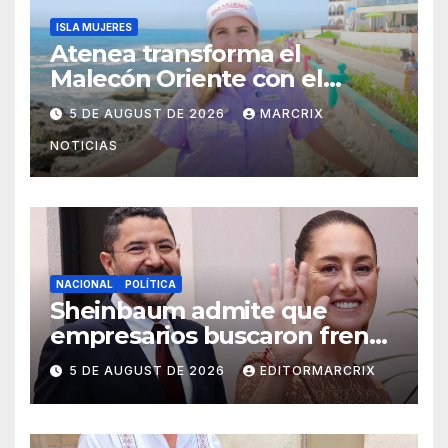
ISLA MUJERES
Atenea transforma el
Malecón Oriente con el
nuevo Paseo de las Sirenas
5 DE AUGUST DE 2026
MARCRIX
NOTICIAS
NACIONAL
POLÍTICA
Sheinbaum admite que
empresarios buscaron frenar
llegada de Batres a la Corte
5 DE AUGUST DE 2026
EDITORMARCRIX