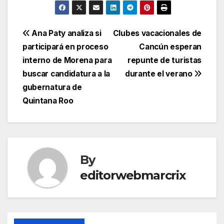
Post
Ana Paty analiza si
Clubes vacacionales de
participará en proceso
Cancún esperan
navigation
interno de Morena para
repunte de turistas
buscar candidatura a la
durante el verano
gubernatura de
Quintana Roo
By
editorwebmarcrix