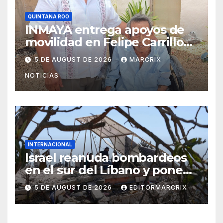
QUINTANA ROO
INMAYA entrega apoyos de
movilidad en Felipe Carrillo
Puerto
5 DE AUGUST DE 2026
MARCRIX
NOTICIAS
INTERNACIONAL
Israel reanuda bombardeos
en el sur del Líbano y pone
en riesgo diálogo de paz
5 DE AUGUST DE 2026
EDITORMARCRIX