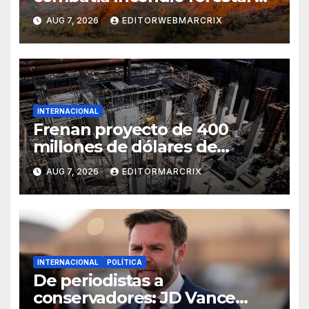
Utah
AUG 7, 2026
EDITORWEBMARCRIX
INTERNACIONAL
Frenan proyecto de 400
millones de dólares de
Trump en la Casa Blanca
AUG 7, 2026
EDITORMARCRIX
INTERNACIONAL
POLÍTICA
De periodistas a
conservadores: JD Vance