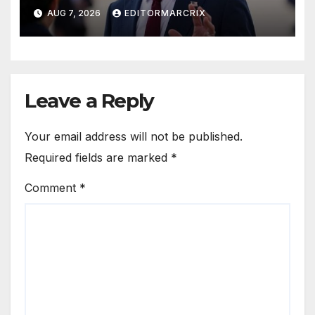
intensifica sus ataques desde
AUG 7, 2026
EDITORMARCRIX
las redes
Leave a Reply
Your email address will not be published.
Required fields are marked
*
Comment
*