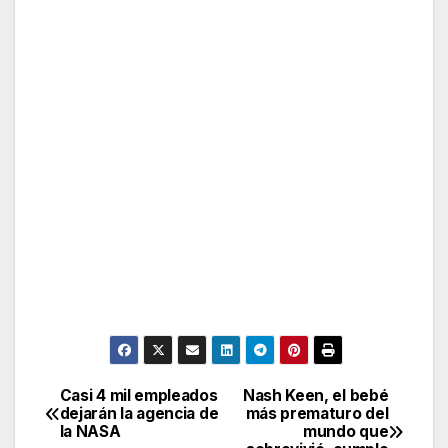
Casi 4 mil empleados
Nash Keen, el bebé
Post
dejarán la agencia de
más prematuro del
la NASA
mundo que
navigation