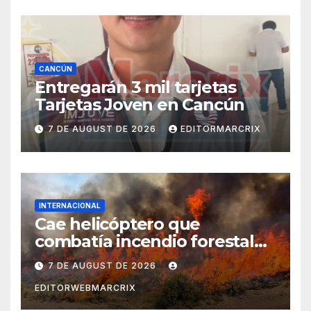
CANCÚN
Entregarán 3 mil tarjetas
Tarjetas Joven en Cancún
7 DE AUGUST DE 2026
EDITORMARCRIX
INTERNACIONAL
Cae helicóptero que
combatía incendio forestal
en Utah
7 DE AUGUST DE 2026
EDITORWEBMARCRIX