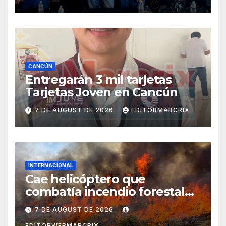
CANCÚN
Entregarán 3 mil tarjetas
Tarjetas Joven en Cancún
7 DE AUGUST DE 2026
EDITORMARCRIX
INTERNACIONAL
Cae helicóptero que
combatía incendio forestal
en Utah
7 DE AUGUST DE 2026
EDITORWEBMARCRIX