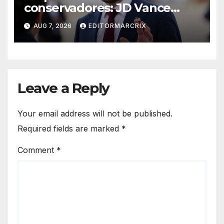
conservadores: JD Vance
intensifica sus ataques desde
AUG 7, 2026
EDITORMARCRIX
las redes
Leave a Reply
Your email address will not be published.
Required fields are marked
*
Comment
*