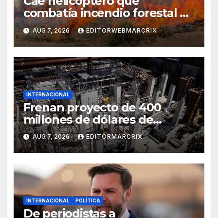
Cae helicóptero que
combatía incendio forestal en
Utah
AUG 7, 2026
EDITORWEBMARCRIX
INTERNACIONAL
Frenan proyecto de 400
millones de dólares de
Trump en la Casa Blanca
AUG 7, 2026
EDITORMARCRIX
INTERNACIONAL
POLÍTICA
De periodistas a