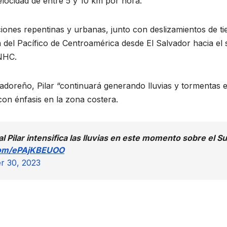
locidad de entre 5 y 10 km por hora.
ciones repentinas y urbanas, junto con deslizamientos de ti
a del Pacífico de Centroamérica desde El Salvador hacia el 
 NHC.
doreño, Pilar “continuará generando lluvias y tormentas 
on énfasis en la zona costera.
l Pilar intensifica las lluvias en este momento sobre el Su
.com/ePAjKBEUOO
r 30, 2023