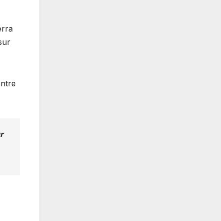
erra
sur
entre
r