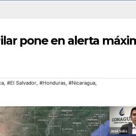
ilar pone en alerta máx
ca
,
#El Salvador
,
#Honduras
,
#Nicaragua
,