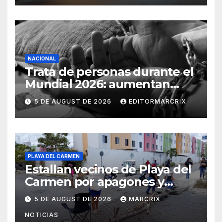
NACIONAL
Trata de personas durante el
Mundial 2026: aumentan
víctimas mexicanas, alerta
5 DE AUGUST DE 2026
EDITORMARCRIX
Consejo Ciudadano
PLAYA DEL CARMEN
Estallan vecinos de Playa del
Carmen por apagones y
bloquean avenida
5 DE AUGUST DE 2026
MARCRIX
Constituyentes
NOTICIAS