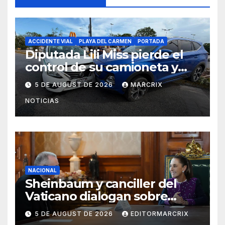
ACCIDENTE VIAL
PLAYA DEL CARMEN
PORTADA
Diputada Lili Miss pierde el
control de su camioneta y
choca contra taxi en Playa del
5 DE AUGUST DE 2026
MARCRIX
Carmen
NOTICIAS
NACIONAL
Sheinbaum y canciller del
Vaticano dialogan sobre
inteligencia artificial, paz y
5 DE AUGUST DE 2026
EDITORMARCRIX
visión humanitaria