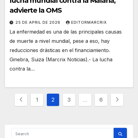
lucha mundial contra la Malaria,
advierte la OMS
25 DE APRIL DE 2026
EDITORMARCRIX
La enfermedad es una de las principales causas
de muerte a nivel mundial, pese a eso, hay
reducciones drásticas en el financiamiento.
Ginebra, Suiza (Marcrix Noticias).- La lucha
contra la…
Posts
1
2
3
…
6
pagination