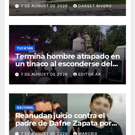
este viernes y mantiene
7 DE AUGUST DE 2026
DARSET RIVERO
intensa conectividad
internacional
YUCATÁN
Termina hombre atrapado en
un tinaco al esconderse del
esposo en Timucuy
7 DE AUGUST DE 2026
EDITOR AR
NACIONAL
Reanudan juicio contra el
padre de Dafne Zapata por
presunto abuso contra su
7 DE AUGUST DE 2026
MARCRIX