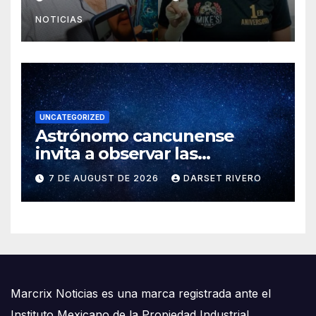
hija en 2019
NOTICIAS
UNCATEGORIZED
Astrónomo cancunense
invita a observar las
Perseidas mientras participa
7 DE AUGUST DE 2026
DARSET RIVERO
en misión científica por
eclipse solar en España
Marcrix Noticias es una marca registrada ante el
Instituto Mexicano de la Propiedad Industrial.