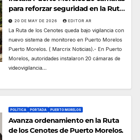
para reforzar seguridad en la Ruta
de los Cenotes
20 DE MAY DE 2026
EDITOR AR
La Ruta de los Cenotes queda bajo vigilancia con
nuevo sistema de monitoreo en Puerto Morelos
Puerto Morelos. ( Marcrix Noticias).- En Puerto
Morelos, autoridades instalaron 20 cámaras de
videovigilancia…
POLÍTICA
PORTADA
PUERTO MORELOS
Avanza ordenamiento en la Ruta
de los Cenotes de Puerto Morelos.