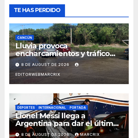
TE HAS PERDIDO
CANCÚN
Lluvia provoca
encharcamientos y tráfico
lento en Cancún
8 DE AUGUST DE 2026
EDITORWEBMARCRIX
DEPORTES
INTERNACIONAL
PORTADA
Lionel Messi llega a
Argentina para dar el último
adiós a su padre
8 DE AUGUST DE 2026
MARCRIX