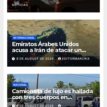
NOTICIAS
INTERNACIONAL
Emiratos Árabes Unidos
acusa a Irán de atacar un
petrolero en estrecho de
8 DE AUGUST DE 2026
EDITORMARCRIX
Ormuz
NACIONAL
Camioneta de lujo es hallada
con tres cuerpos en
Hermosillo
8 DE AUGUST DE 2026