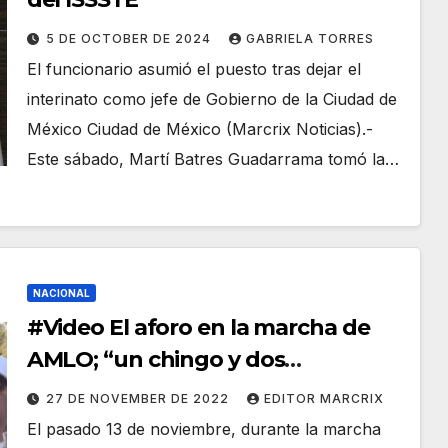
5 DE OCTOBER DE 2024
GABRIELA TORRES
El funcionario asumió el puesto tras dejar el
interinato como jefe de Gobierno de la Ciudad de
México Ciudad de México (Marcrix Noticias).-
Este sábado, Martí Batres Guadarrama tomó la…
NACIONAL
#Video El aforo en la marcha de
AMLO; “un chingo y dos
montones”, así lo expreso Martí
27 DE NOVEMBER DE 2022
EDITOR MARCRIX
Batres
El pasado 13 de noviembre, durante la marcha