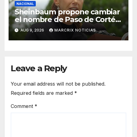
NACIONAL
Sheinbaum propone cambiar
el nombre de Paso de Cortés
por “Paso de los Pueblos
AUG 9, 2026
MARCRIX NOTICIAS
Indígenas”
Leave a Reply
Your email address will not be published.
Required fields are marked
*
Comment
*