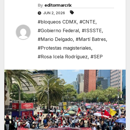
By
editormarcrix
JUN 2, 2026
#bloqueos CDMX
,
#CNTE
,
#Gobierno Federal
,
#ISSSTE
,
#Mario Delgado
,
#Martí Batres
,
#Protestas magisteriales
,
#Rosa Icela Rodríguez
,
#SEP