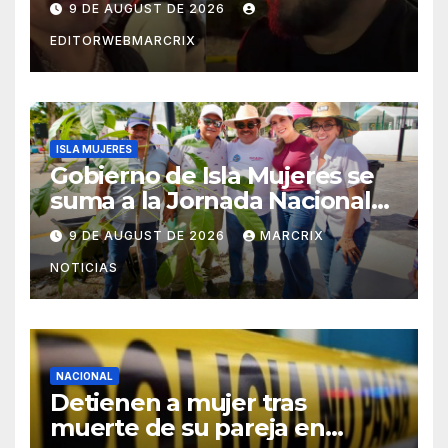
9 DE AUGUST DE 2026
EDITORWEBMARCRIX
ISLA MUJERES
Gobierno de Isla Mujeres se
suma a la Jornada Nacional
de Reforestación 2026
9 DE AUGUST DE 2026
MARCRIX
NOTICIAS
NACIONAL
Detienen a mujer tras
muerte de su pareja en