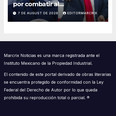
por combatir al
narcoterrorismo, pero
7 DE AUGUST DE 2026
EDITORMARCRIX
advierte que “más se debe
hacer” contra el CJNG
Marcrix Noticias es una marca registrada ante el
Instituto Mexicano de la Propiedad Industrial.
El contenido de este portal derivado de obras literarias
se encuentra protegido de conformidad con la Ley
Federal del Derecho de Autor por lo que queda
prohibida su reproducción total o parcial.
®