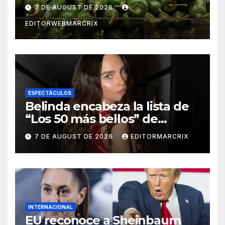
salmonela en Estados Unidos
7 DE AUGUST DE 2026
EDITORWEBMARCRIX
ESPECTÁCULOS
Belinda encabeza la lista de
“Los 50 más bellos” de
People en Español 2026
7 DE AUGUST DE 2026
EDITORMARCRIX
INTERNACIONAL
EU reconoce a Sheinbaum