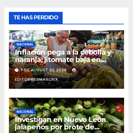
TE HAS PERDIDO
NACIONAL
Inflación pega a la cebolla y
naranja; jitomate baja en
México
7 DE AUGUST DE 2026
EDITORWEBMARCRIX
NACIONAL
Investigan en Nuevo León
jalapeños por brote de