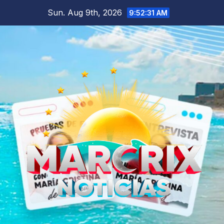
Skip
Sun. Aug 9th, 2026
9:52:33 AM
to
content