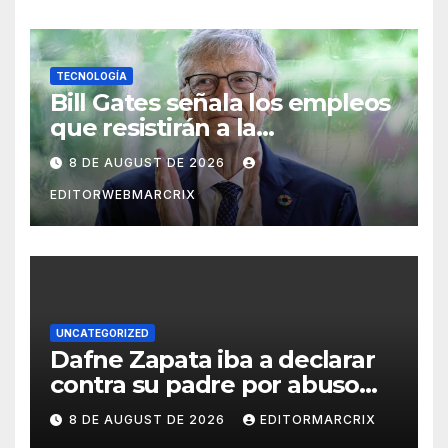
TECNOLOGÍA
Bill Gates señala los empleos
que resistirán a la
inteligencia artificial
8 DE AUGUST DE 2026
EDITORWEBMARCRIX
UNCATEGORIZED
Dafne Zapata iba a declarar
contra su padre por abuso
sexual
8 DE AUGUST DE 2026
EDITORMARCRIX