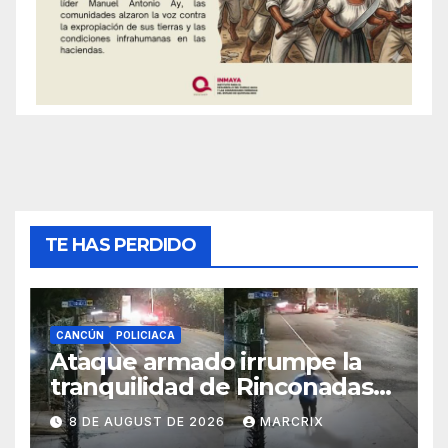
TE HAS PERDIDO
CANCÚN
POLICIACA
Ataque armado irrumpe la
tranquilidad de Rinconadas
del Mar en Cancún
8 DE AUGUST DE 2026
MARCRIX