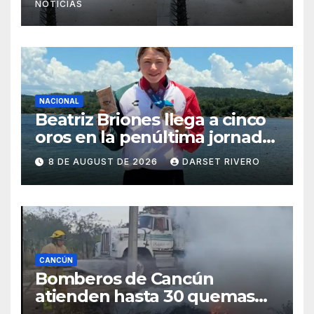
NOTICIAS
NACIONAL
Beatriz Briones llega a cinco
oros en la penúltima jornada
de Santo Domingo 2026
8 DE AUGUST DE 2026
DARSET RIVERO
CANCÚN
Bomberos de Cancún
atienden hasta 30 quemas
de basura y áreas verdes