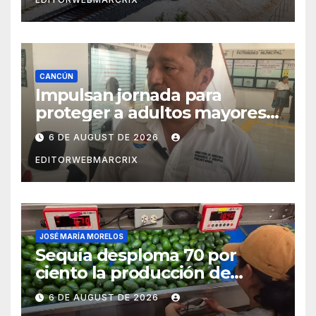
CANCÚN
Impulsan jornada para
proteger a adultos mayores
de fraudes en Cancún
6 DE AUGUST DE 2026
EDITORWEBMARCRIX
JOSÉ MARÍA MORELOS
Sequía desploma 70 por
ciento la producción de
aguacate en Candelaria
6 DE AUGUST DE 2026