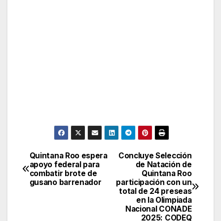
Quintana Roo espera
Concluye Selección
Post
apoyo federal para
de Natación de
combatir brote de
Quintana Roo
navigation
gusano barrenador
participación con un
total de 24 preseas
en la Olimpiada
Nacional CONADE
2025: CODEQ