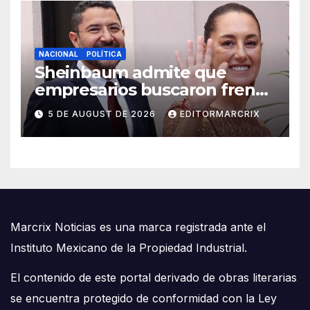
NACIONAL
POLÍTICA
Sheinbaum admite que
empresarios buscaron frenar
llegada de Batres a la Corte
5 DE AUGUST DE 2026
EDITORMARCRIX
Marcrix Noticias es una marca registrada ante el
Instituto Mexicano de la Propiedad Industrial.
El contenido de este portal derivado de obras literarias
se encuentra protegido de conformidad con la Ley