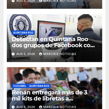
AUG 5, 2026
MARCRIX NOTICIAS
QUINTANA ROO
Detectan en Quintana Roo
dos grupos de Facebook con
presunto material de abuso
AUG 5, 2026
MARCRIX NOTICIAS
infantil
COZUMEL
QUINTANA ROO
Renán entregará más de 3
mil kits de libretas a
estudiantes de Cozumel
AUG 5, 2026
MARCRIX NOTICIAS