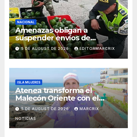
NACIONAL
Amenazas obligan a
suspender envíos de
aguacate michoacano a EU
5 DE AUGUST DE 2026
EDITORMARCRIX
ISLA MUJERES
Atenea transforma el
Malecón Oriente con el
nuevo Paseo de las Sirenas
5 DE AUGUST DE 2026
MARCRIX
NOTICIAS