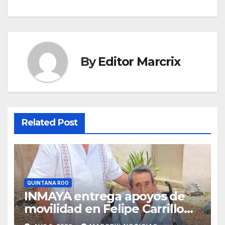
By
Editor Marcrix
Related Post
QUINTANA ROO
INMAYA entrega apoyos de
movilidad en Felipe Carrillo
Puerto