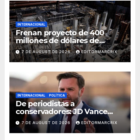
INTERNACIONAL
Frenan proyecto de 400
millones de dólares de
Trump en la Casa Blanca
7 DE AUGUST DE 2026
EDITORMARCRIX
INTERNACIONAL
POLÍTICA
De periodistas a
conservadores: JD Vance
intensifica sus ataques desde
7 DE AUGUST DE 2026
EDITORMARCRIX
las redes