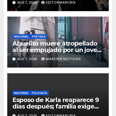
AUG 7, 2026
EDITORMARCRIX
NACIONAL
PORTADA
Abuelito muere atropellado
al ser empujado por un joven
en Monterrey
AUG 7, 2026
MARCRIX NOTICIAS
NACIONAL
POLICIACA
Esposo de Karla reaparece 9
días después; familia exige
custodia de su hijo
AUG 7, 2026
EDITORMARCRIX