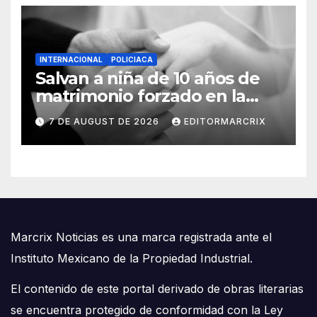
INTERNACIONAL
POLICIACA
Salvan a niña de 10 años de
matrimonio forzado en la
Amazonía de Ecuador
7 DE AUGUST DE 2026
EDITORMARCRIX
Marcrix Noticias es una marca registrada ante el
Instituto Mexicano de la Propiedad Industrial.
El contenido de este portal derivado de obras literarias
se encuentra protegido de conformidad con la Ley