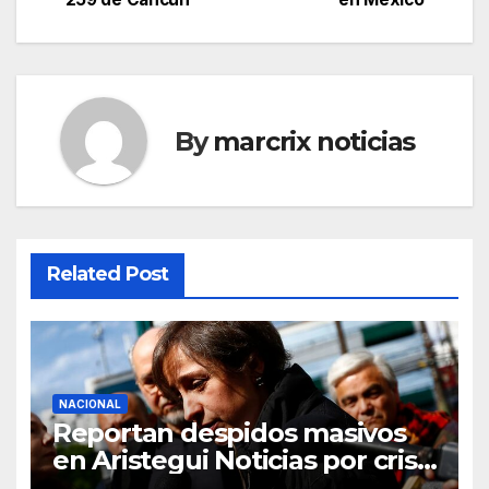
By
marcrix noticias
Related Post
NACIONAL
Reportan despidos masivos
en Aristegui Noticias por crisis
financiera