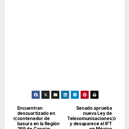
Encuentran
Senado aprueba
Post
descuartizado en
nueva Ley de
contenedor de
Telecomunicaciones
navigation
basura en la Región
y desaparece el IFT
259 de Cancún
en México