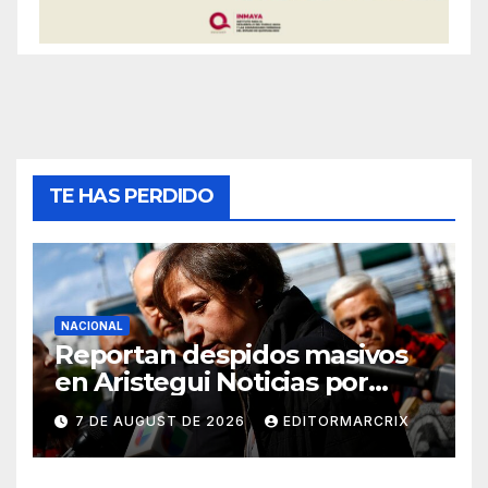
TE HAS PERDIDO
NACIONAL
Reportan despidos masivos
en Aristegui Noticias por
crisis financiera
7 DE AUGUST DE 2026
EDITORMARCRIX