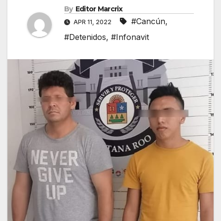
By
Editor Marcrix
#Cancún
,
APR 11, 2022
#Detenidos
,
#Infonavit