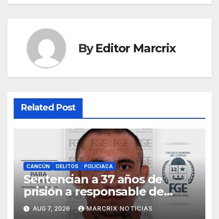
By
Editor Marcrix
Related Post
CANCÚN
DELITOS
POLICIACA
Sentencian a 37 años de
prisión a responsable de
matar a una mujer cubana en
AUG 7, 2026
MARCRIX NOTICIAS
Cancún