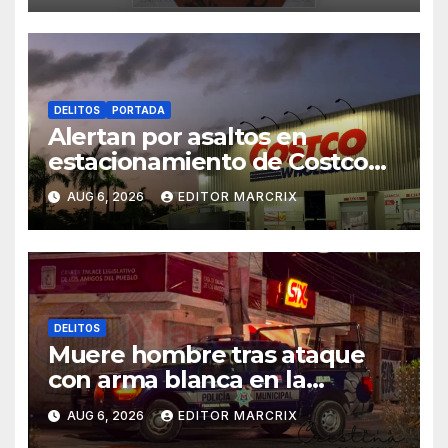
DELITOS
PORTADA
Alertan por asaltos en
estacionamiento de Costco
Cancún
AUG 6, 2026
EDITOR MARCRIX
DELITOS
Muere hombre tras ataque
con arma blanca en la
Supermanzana 89 de Cancún
AUG 6, 2026
EDITOR MARCRIX