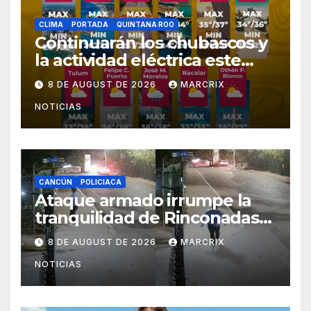
CLIMA
PORTADA
QUINTANA ROO
Continuarán los chubascos y
la actividad eléctrica este
sábado en Quintana Roo
8 DE AUGUST DE 2026
MARCRIX
NOTICIAS
CANCÚN
POLICIACA
Ataque armado irrumpe la
tranquilidad de Rinconadas
del Mar en Cancún
8 DE AUGUST DE 2026
MARCRIX
NOTICIAS