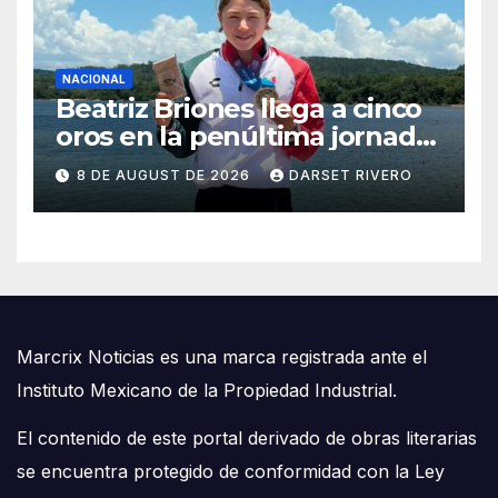
NACIONAL
Beatriz Briones llega a cinco
oros en la penúltima jornada
de Santo Domingo 2026
8 DE AUGUST DE 2026
DARSET RIVERO
Marcrix Noticias es una marca registrada ante el
Instituto Mexicano de la Propiedad Industrial.
El contenido de este portal derivado de obras literarias
se encuentra protegido de conformidad con la Ley