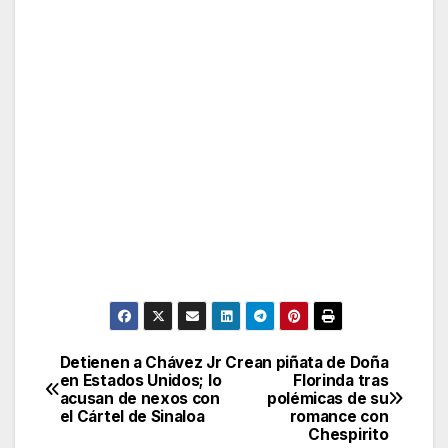
Detienen a Chávez Jr
Crean piñata de Doña
Post
en Estados Unidos; lo
Florinda tras
acusan de nexos con
polémicas de su
navigation
el Cártel de Sinaloa
romance con
Chespirito