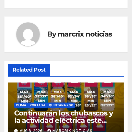
By
marcrix noticias
Related Post
CLIMA
PORTADA
QUINTANA ROO
Continuarán los chubascos y
la actividad eléctrica este
sábado en Quintana Roo
AUG 8, 2026
MARCRIX NOTICIAS