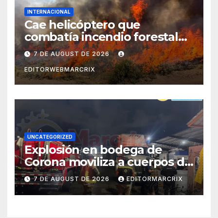
INTERNACIONAL
Cae helicóptero que
combatía incendio forestal
en Utah
7 DE AUGUST DE 2026
EDITORWEBMARCRIX
UNCATEGORIZED
Explosión en bodega de
Corona moviliza a cuerpos de
emergencia en Cancún
7 DE AUGUST DE 2026
EDITORMARCRIX