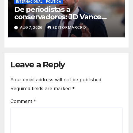
INTERNACIONAL
POLÍTICA
De periodistas a
conservadores: JD Vance
intensifica sus ataques desde
AUG 7, 2026
EDITORMARCRIX
las redes
Leave a Reply
Your email address will not be published.
Required fields are marked
*
Comment
*