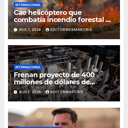
INTERNACIONAL
Cae helicóptero que
combatía incendio forestal en
Utah
AUG 7, 2026
EDITORWEBMARCRIX
INTERNACIONAL
Frenan proyecto de 400
millones de dólares de
Trump en la Casa Blanca
AUG 7, 2026
EDITORMARCRIX