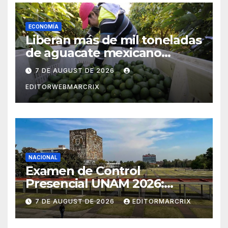
ECONOMÍA
Liberan más de mil toneladas
de aguacate mexicano
rumbo a Estados Unidos
7 DE AUGUST DE 2026
EDITORWEBMARCRIX
NACIONAL
Examen de Control
Presencial UNAM 2026:
aspirantes ya pueden
7 DE AUGUST DE 2026
EDITORMARCRIX
consultar fecha, sede y
horario