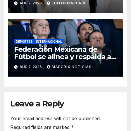
AUG 7, 2026
EDITORMARCRIX
sucesión
DEPORTES
INTERNACIONAL
Federación Mexicana de
Fútbol se alinea y respalda a
Infantino en medio de la
AUG 7, 2026
MARCRIX NOTICIAS
polémica
Leave a Reply
Your email address will not be published.
Required fields are marked
*