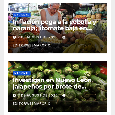
NACIONAL
Inflación pega a la cebolla y
naranja; jitomate baja en
México
7 DE AUGUST DE 2026
EDITORWEBMARCRIX
NACIONAL
Investigan en Nuevo León
jalapeños por brote de
salmonela en Estados Unidos
7 DE AUGUST DE 2026
EDITORWEBMARCRIX