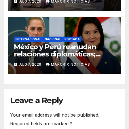
AUG 7, 2026
MARCRIX NOTICIAS
vacaciones
INTERNACIONAL
NACIONAL
PORTADA
México y Perú reanudan
relaciones diplomáticas;
Betssy Chávez viajará a
AUG 7, 2026
MARCRIX NOTICIAS
territorio mexicano
Leave a Reply
Your email address will not be published.
Required fields are marked
*