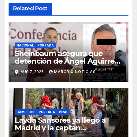
Related Post
NACIONAL
PORTADA
Sheinbaum asegura que
detención de Ángel Aguirre
no responde a motivos
AUG 7, 2026
MARCRIX NOTICIAS
políticos
CAMPECHE
PORTADA
VIRAL
Layda Sansores ya llegó a
Madrid y la captan
disfrutando de sus