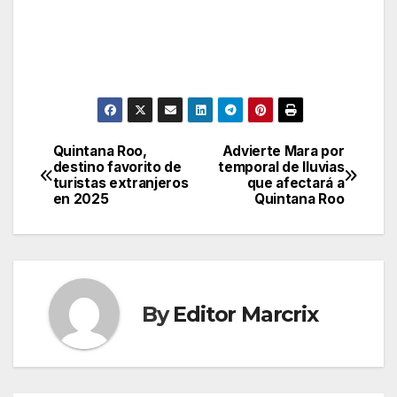
Quintana Roo,
Advierte Mara por
Post
destino favorito de
temporal de lluvias
turistas extranjeros
que afectará a
navigation
en 2025
Quintana Roo
By
Editor Marcrix