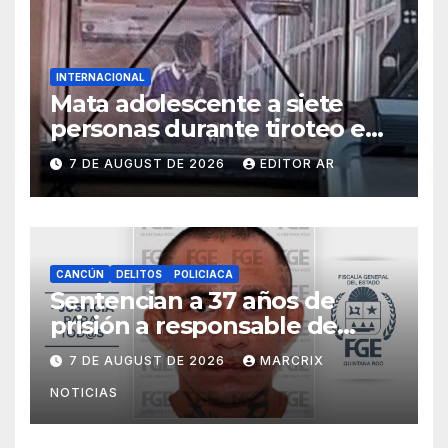
INTERNACIONAL
Mata adolescente a siete
personas durante tiroteo en
escuela de Tailandia
7 DE AUGUST DE 2026
EDITOR AR
CANCÚN
DELITOS
POLICIACA
Sentencian a 37 años de
prisión a responsable de
matar a una mujer cubana en
7 DE AUGUST DE 2026
MARCRIX
Cancún
NOTICIAS