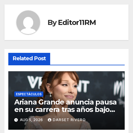
By
Editor11RM
Related Post
ESPECTÁCULOS
Ariana Grande anuncia pausa
en su carrera tras años bajo
escrutinio público
AUG 5, 2026
DARSET RIVERO