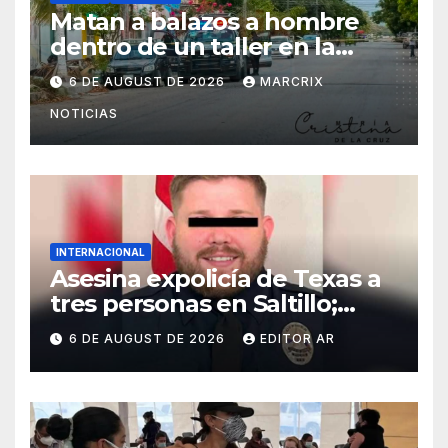
Matan a balazos a hombre
dentro de un taller en la
Supermanzana 222 de
6 DE AUGUST DE 2026
MARCRIX
Cancún
NOTICIAS
INTERNACIONAL
Asesina expolicía de Texas a
tres personas en Saltillo;
huye con un menor
6 DE AUGUST DE 2026
EDITOR AR