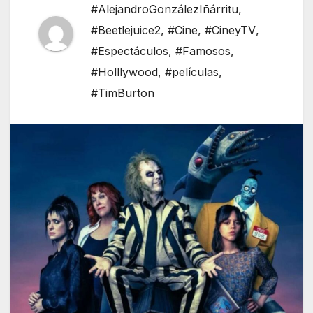
#AlejandroGonzálezIñárritu
,
#Beetlejuice2
,
#Cine
,
#CineyTV
,
#Espectáculos
,
#Famosos
,
#Holllywood
,
#películas
,
#TimBurton