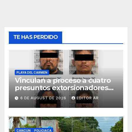
TE HAS PERDIDO
PLAYA DEL CARMEN
Vinculan a proceso a cuatro
presuntos extorsionadores
en Playa del Carmen
6 DE AUGUST DE 2026
EDITOR AR
CANCÚN
POLICIACA