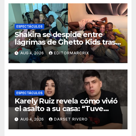
ESPECTÁCULOS
Shakira se despide entre
lágrimas de Ghetto Kids tras
convivir con ellos en Miami
AUG 4, 2026
EDITORMARCRIX
ESPECTÁCULOS
Karely Ruiz revela cómo vivió
el asalto a su casa: “Tuve
mucho miedo”
AUG 4, 2026
DARSET RIVERO