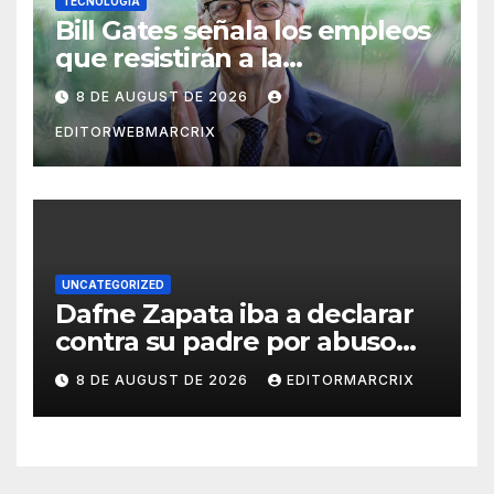
TECNOLOGÍA
Bill Gates señala los empleos
que resistirán a la
inteligencia artificial
8 DE AUGUST DE 2026
EDITORWEBMARCRIX
UNCATEGORIZED
Dafne Zapata iba a declarar
contra su padre por abuso
sexual
8 DE AUGUST DE 2026
EDITORMARCRIX