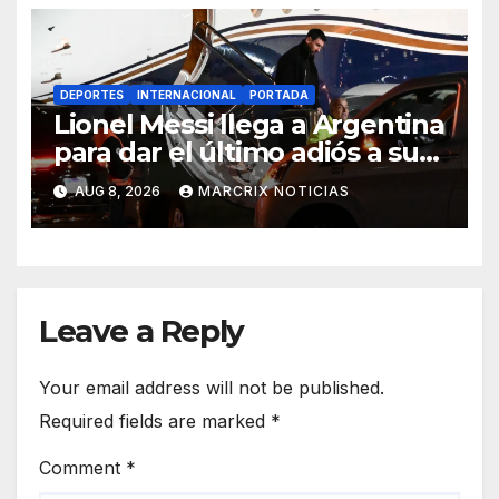
DEPORTES
INTERNACIONAL
PORTADA
Lionel Messi llega a Argentina
para dar el último adiós a su
padre
AUG 8, 2026
MARCRIX NOTICIAS
Leave a Reply
Your email address will not be published.
Required fields are marked
*
Comment
*