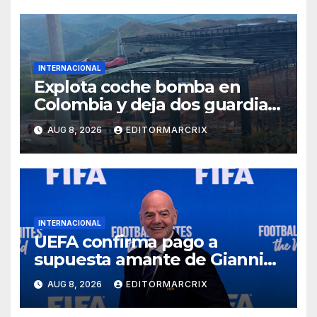
INTERNACIONAL
Explota coche bomba en
Colombia y deja dos guardias
heridos
AUG 8, 2026
EDITORMARCRIX
INTERNACIONAL
UEFA confirma pago a
supuesta amante de Gianni
Infantino
AUG 8, 2026
EDITORMARCRIX