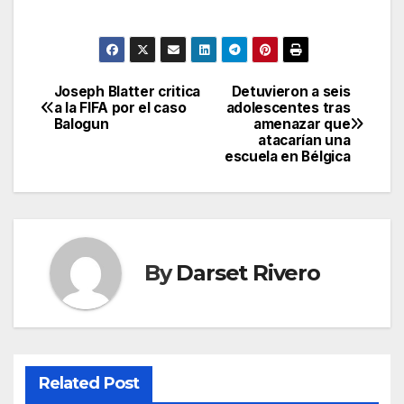
Joseph Blatter critica
Detuvieron a seis
Post
a la FIFA por el caso
adolescentes tras
Balogun
amenazar que
navigation
atacarían una
escuela en Bélgica
By
Darset Rivero
Related Post