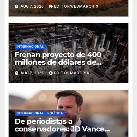
Utah
AUG 7, 2026
EDITORWEBMARCRIX
INTERNACIONAL
Frenan proyecto de 400
millones de dólares de
Trump en la Casa Blanca
AUG 7, 2026
EDITORMARCRIX
INTERNACIONAL
POLÍTICA
De periodistas a
conservadores: JD Vance
intensifica sus ataques desde