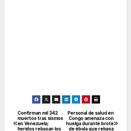
Confirman mil 342
Personal de salud en
Post
muertos tras sismos
Congo amenaza con
en Venezuela;
huelga durante brote
navigation
heridos rebasan los
de ébola que rebasa