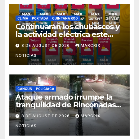
CLIMA
PORTADA
QUINTANA ROO
Continuarán los chubascos y
la actividad eléctrica este
sábado en Quintana Roo
8 DE AUGUST DE 2026
MARCRIX
NOTICIAS
CANCÚN
POLICIACA
Ataque armado irrumpe la
tranquilidad de Rinconadas
del Mar en Cancún
8 DE AUGUST DE 2026
MARCRIX
NOTICIAS