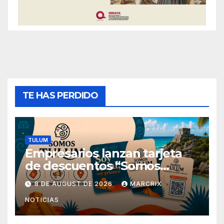
TE HAS PERDIDO
TULUM
Empresarios lanzan tarjeta
de descuentos “Somos
Tulum” para reactivar la
8 DE AUGUST DE 2026
MARCRIX
economía
NOTICIAS