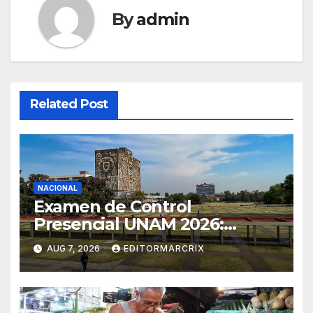
By
admin
Related Post
NACIONAL
Examen de Control
Presencial UNAM 2026:
aspirantes ya pueden
AUG 7, 2026
EDITORMARCRIX
consultar fecha, sede y
horario