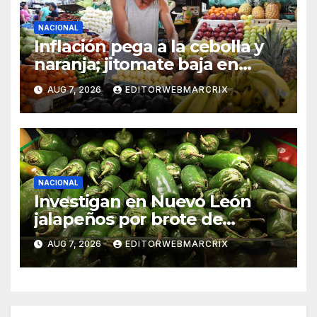
NACIONAL
Inflación pega a la cebolla y
naranja; jitomate baja en
México
AUG 7, 2026
EDITORWEBMARCRIX
NACIONAL
Investigan en Nuevo León
jalapeños por brote de
salmonela en Estados Unidos
AUG 7, 2026
EDITORWEBMARCRIX