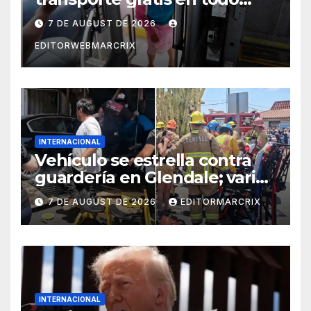
Cancún
7 DE AUGUST DE 2026
EDITORWEBMARCRIX
INTERNACIONAL
Vehículo se estrella contra
guardería en Glendale; varios
niños fueron trasladados al
7 DE AUGUST DE 2026
EDITORMARCRIX
hospital
INTERNACIONAL