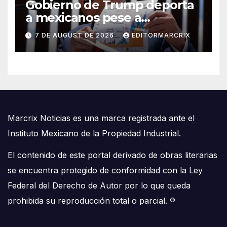
Gobierno de Trump deporta
a mexicanos pese a
protección contra la tortura,
7 DE AUGUST DE 2026
EDITORMARCRIX
según reporte
Marcrix Noticias es una marca registrada ante el
Instituto Mexicano de la Propiedad Industrial.
El contenido de este portal derivado de obras literarias
se encuentra protegido de conformidad con la Ley
Federal del Derecho de Autor por lo que queda
prohibida su reproducción total o parcial.
®