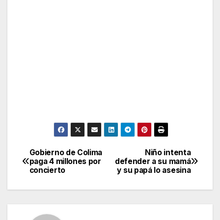
Gobierno de Colima
Niño intenta
Post
paga 4 millones por
defender a su mamá
concierto
y su papá lo asesina
navigation