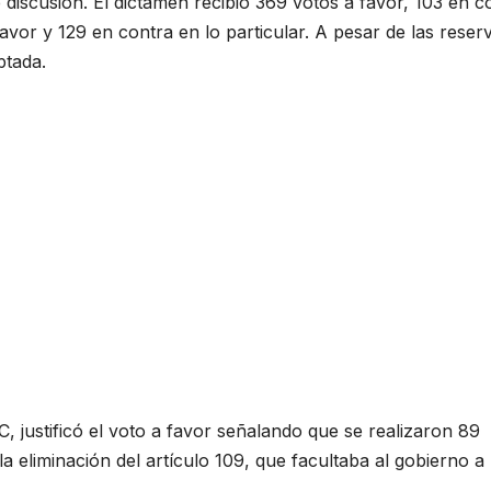
 discusión. El dictamen recibió 369 votos a favor, 103 en c
avor y 129 en contra en lo particular. A pesar de las reser
ptada.
 justificó el voto a favor señalando que se realizaron 89
 la eliminación del artículo 109, que facultaba al gobierno a