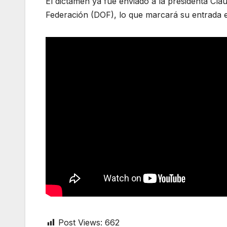
El dictamen ya fue enviado a la presidenta Clau
Federación (DOF), lo que marcará su entrada e
Post Views:
662