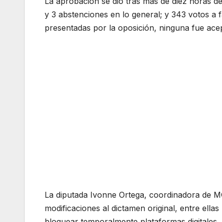
La aprobación se dio tras más de diez horas de
y 3 abstenciones en lo general; y 343 votos a f
presentadas por la oposición, ninguna fue ace
La diputada Ivonne Ortega, coordinadora de MC,
modificaciones al dictamen original, entre ellas
bloquear temporalmente plataformas digitales.