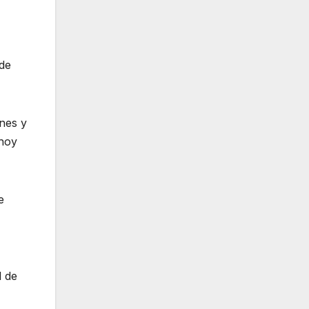
de
ones y
 hoy
e
l de