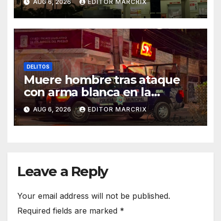
AUG 6, 2026
EDITOR MARCRIX
DELITOS
Muere hombre tras ataque
con arma blanca en la
Supermanzana 89 de Cancún
AUG 6, 2026
EDITOR MARCRIX
Leave a Reply
Your email address will not be published.
Required fields are marked
*