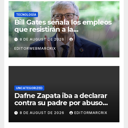
TECNOLOGÍA
Bill Gates señala los empleos
que resistirán a la
inteligencia artificial
8 DE AUGUST DE 2026
EDITORWEBMARCRIX
UNCATEGORIZED
Dafne Zapata iba a declarar
contra su padre por abuso
sexual
8 DE AUGUST DE 2026
EDITORMARCRIX