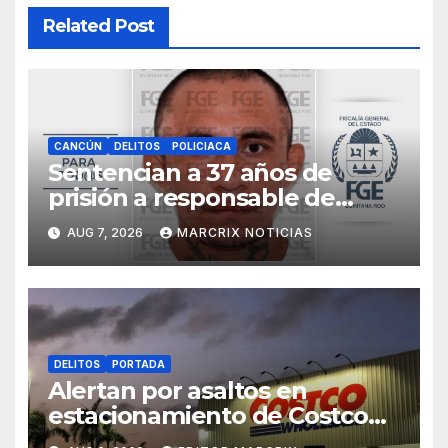
Related Post
CANCÚN
DELITOS
POLICIACA
Sentencian a 37 años de
prisión a responsable de
matar a una mujer cubana en
AUG 7, 2026
MARCRIX NOTICIAS
Cancún
DELITOS
PORTADA
Alertan por asaltos en
estacionamiento de Costco
Cancún