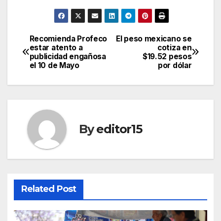
Recomienda Profeco
El peso mexicano se
Post
estar atento a
cotiza en
publicidad engañosa
$19.52 pesos
navigation
el 10 de Mayo
por dólar
By
editor15
Related Post