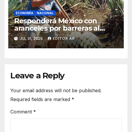
ECONOMÍA
NACIONAL
Responderá México con
aranceles por barreras al
tequila en el extranjero
JUL 31, 2026
EDITOR AR
Leave a Reply
Your email address will not be published.
Required fields are marked
*
Comment
*