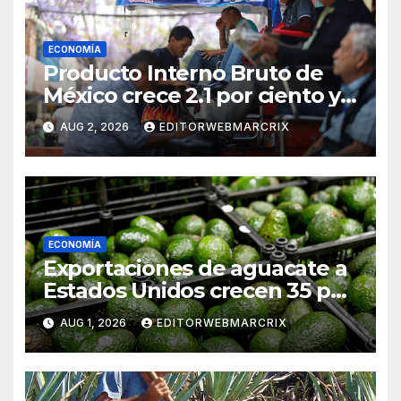
ECONOMÍA
Producto Interno Bruto de
México crece 2.1 por ciento y
supera las expectativas
AUG 2, 2026
EDITORWEBMARCRIX
ECONOMÍA
Exportaciones de aguacate a
Estados Unidos crecen 35 por
ciento en 2026
AUG 1, 2026
EDITORWEBMARCRIX