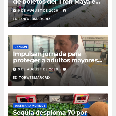
de boletos del Tren Maya en
su plataforma oficial
6 DE AUGUST DE 2026
EDITORWEBMARCRIX
CANCÚN
Impulsan jornada para
proteger a adultos mayores
de fraudes en Cancún
6 DE AUGUST DE 2026
EDITORWEBMARCRIX
JOSÉ MARÍA MORELOS
Sequía desploma 70 por