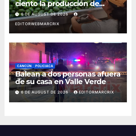
ciento la producción de
aguacate en Candelaria
6 DE AUGUST DE 2026
EDITORWEBMARCRIX
CANCÚN
POLICIACA
Balean a dos personas afuera
de su casa en Valle Verde
6 DE AUGUST DE 2026
EDITORMARCRIX