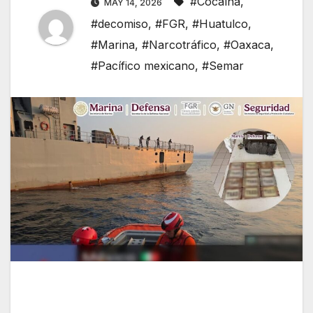
#Cocaína
,
MAY 14, 2026
#decomiso
,
#FGR
,
#Huatulco
,
#Marina
,
#Narcotráfico
,
#Oaxaca
,
#Pacífico mexicano
,
#Semar