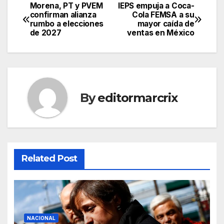
Morena, PT y PVEM
IEPS empuja a Coca-
Post
confirman alianza
Cola FEMSA a su
rumbo a elecciones
mayor caída de
navigation
de 2027
ventas en México
By
editormarcrix
Related Post
NACIONAL