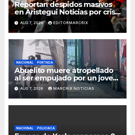
Reportan despidos masivos
en Aristegui Noticias por crisis
financiera
AUG 7, 2026
EDITORMARCRIX
NACIONAL
PORTADA
Abuelito muere atropellado
al ser empujado por un joven
en Monterrey
AUG 7, 2026
MARCRIX NOTICIAS
NACIONAL
POLICIACA