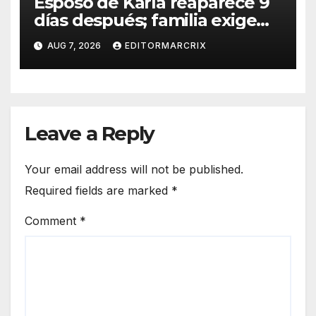
Esposo de Karla reaparece 9
días después; familia exige
custodia de su hijo
AUG 7, 2026
EDITORMARCRIX
Leave a Reply
Your email address will not be published.
Required fields are marked
*
Comment
*