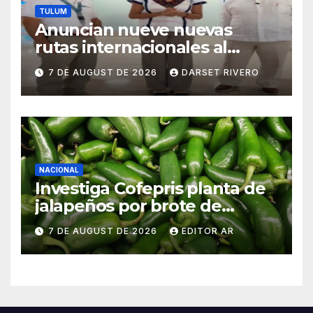
TULUM
Anuncian nueve nuevas
rutas internacionales al
Aeropuerto de Tulum desde
7 DE AUGUST DE 2026
DARSET RIVERO
Canadá y Estados Unidos
NACIONAL
Investiga Cofepris planta de
jalapeños por brote de
salmonela en Estados Unidos
7 DE AUGUST DE 2026
EDITOR AR