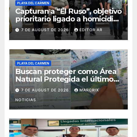
PLAYA DEL CARMEN
Capturan a “El Ruso”, objetivo
prioritario ligado a homicidios
en Playa del Carmen
7 DE AUGUST DE 2026
EDITOR AR
PLAYA DEL CARMEN
Buscan proteger como Área
Natural Protegida el último
pulmón verde de Villas del
7 DE AUGUST DE 2026
MARCRIX
Sol
NOTICIAS