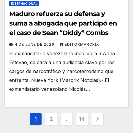
INTERNACIONAL
Maduro refuerza su defensa y
suma a abogada que participó en
el caso de Sean “Diddy” Combs
4 DE JUNE DE 2026
EDITORMARCRIX
El exmandatario venezolano incorpora a Anna
Estevao, de cara a una audiencia clave por los
cargos de narcotráfico y narcoterrorismo que
enfrenta. Nueva York (Marcrix Noticias).- El
exmandatario venezolano Nicolás…
Posts
1
2
…
14
pagination