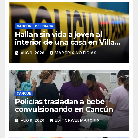
CANCÚN
POLICIACA
Hallan sin vida a joven al
interior de una casa en Villas
Otoch de Cancún
AUG 9, 2026
MARCRIX NOTICIAS
CANCÚN
Policías trasladan a bebé
convulsionando en Cancún
AUG 9, 2026
EDITORWEBMARCRIX