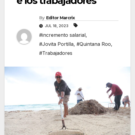
e los trabajadores
By
Editor Marcrix
JUL 18, 2023
#incremento salarial
,
#Jovita Portilla
,
#Quintana Roo
,
#Trabajadores