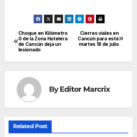
Choque en Kilómetro
Cierres viales en
Post
0 de la Zona Hotelera
Cancún para este
de Cancún deja un
martes 18 de julio
navigation
lesionado
By
Editor Marcrix
Related Post