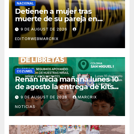
NACIONAL
Detienen a mujer tras
muerte de su pareja en
Saltillo
9 DE AUGUST DE 2026
EDITORWEBMARCRIX
COZUMEL
Renán inicia mañana lunes 10
de agosto la entrega de kits
escolares en Cozumel
9 DE AUGUST DE 2026
MARCRIX
NOTICIAS