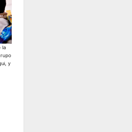
 la
Grupo
ui, y