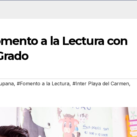
omento a la Lectura con
Grado
lupana
,
#Fomento a la Lectura
,
#Inter Playa del Carmen
,