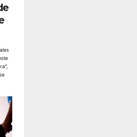
de
e
ales
este
ra”,
se