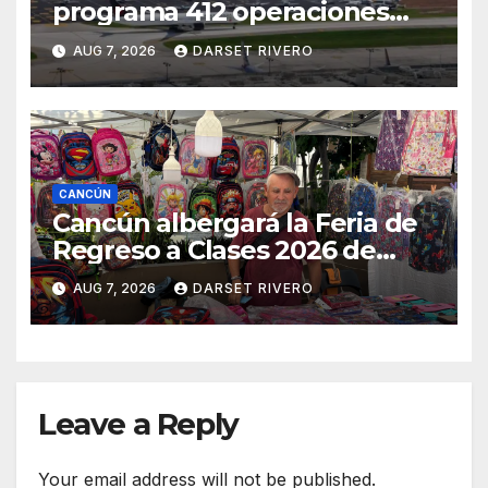
programa 412 operaciones
este viernes y mantiene
AUG 7, 2026
DARSET RIVERO
intensa conectividad
internacional
CANCÚN
Cancún albergará la Feria de
Regreso a Clases 2026 de
Profeco del 14 al 16 de agosto
AUG 7, 2026
DARSET RIVERO
Leave a Reply
Your email address will not be published.