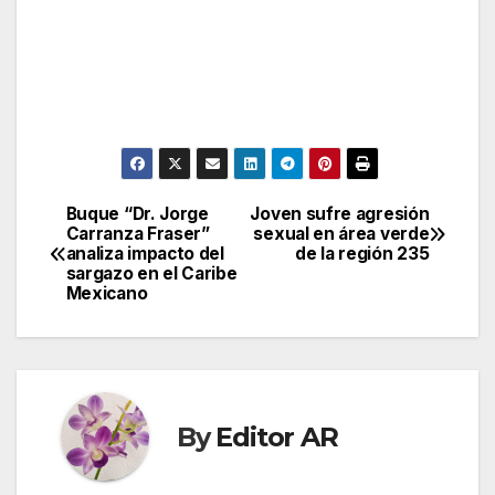
Buque “Dr. Jorge
Joven sufre agresión
Post
Carranza Fraser”
sexual en área verde
analiza impacto del
de la región 235
navigation
sargazo en el Caribe
Mexicano
By
Editor AR