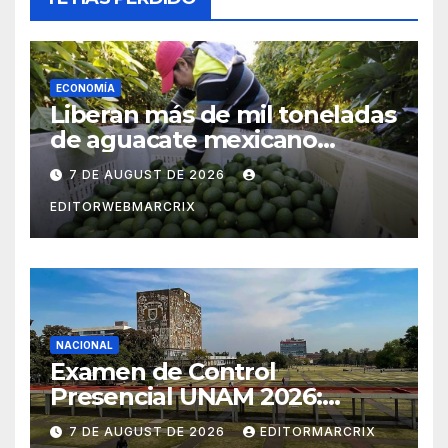
ECONOMÍA
Liberan más de mil toneladas
de aguacate mexicano
rumbo a Estados Unidos
7 DE AUGUST DE 2026
EDITORWEBMARCRIX
NACIONAL
Examen de Control
Presencial UNAM 2026:
aspirantes ya pueden
7 DE AUGUST DE 2026
EDITORMARCRIX
consultar fecha, sede y