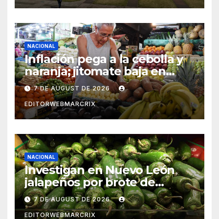
horario
NACIONAL
Inflación pega a la cebolla y
naranja; jitomate baja en
México
7 DE AUGUST DE 2026
EDITORWEBMARCRIX
NACIONAL
Investigan en Nuevo León
jalapeños por brote de
salmonela en Estados Unidos
7 DE AUGUST DE 2026
EDITORWEBMARCRIX