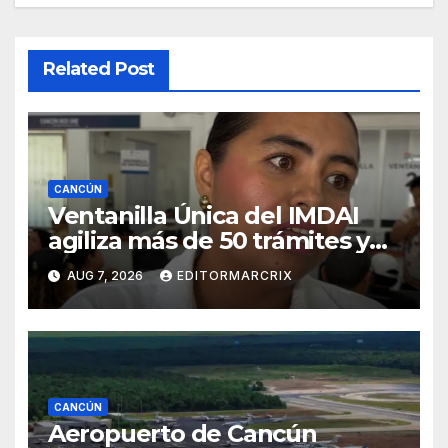
Related Post
CANCÚN
Ventanilla Única del IMDAI
agiliza más de 50 trámites y
atiende hasta 100 ciudadanos
AUG 7, 2026
EDITORMARCRIX
al día
CANCÚN
Aeropuerto de Cancún